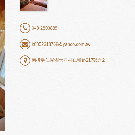
049-2803889
k0952313768@yahoo.com.tw
南投縣仁愛鄉大同村仁和路217號之2