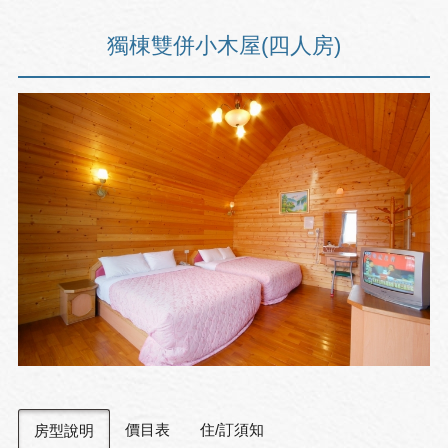
獨棟雙併小木屋(四人房)
價目表
住/訂須知
房型說明