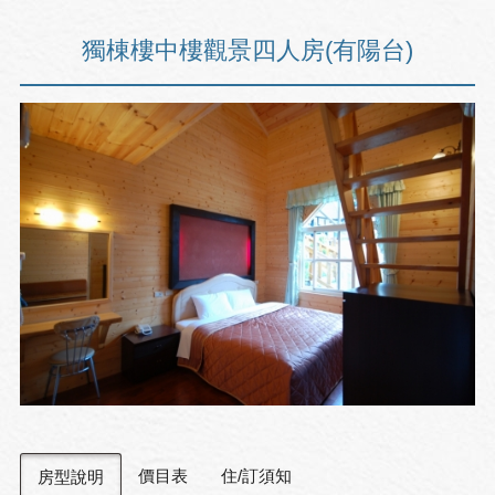
獨棟樓中樓觀景四人房(有陽台)
價目表
住/訂須知
房型說明